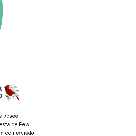
ue posee
uesta de Pew
an comerciado