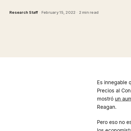
Research Staff
·
February 15, 2022
·
2 min read
Es innegable q
Precios al Con
mostró
un aum
Reagan.
Pero eso no es
los economista