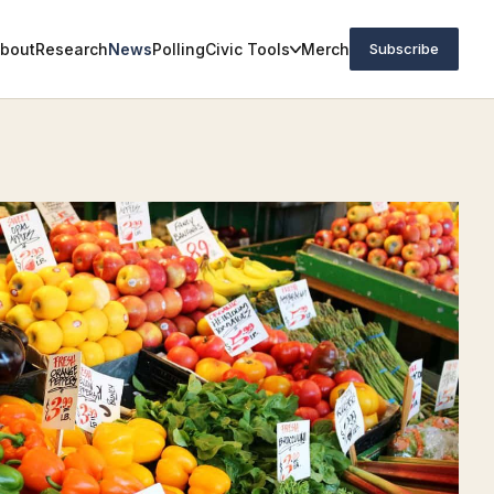
bout
Research
News
Polling
Civic Tools
Merch
Subscribe