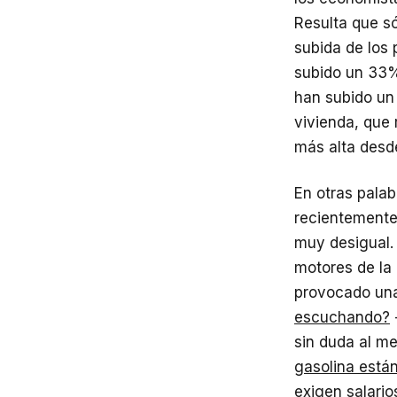
Resulta que s
subida de los 
subido un 33%
han subido un 
vivienda, que 
más alta desd
En otras pala
recientemente
muy desigual. 
motores de la 
provocado una
escuchando?
sin duda al me
gasolina está
exigen salario