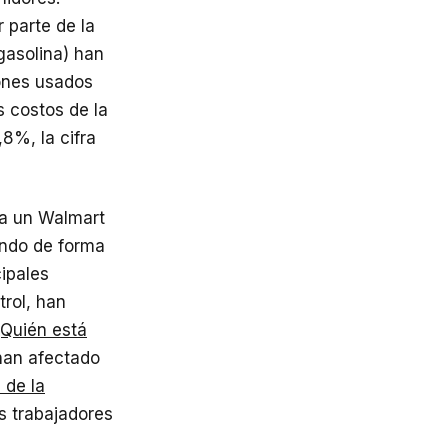
 parte de la
gasolina) han
ones usados
s costos de la
,8%, la cifra
 a un Walmart
endo de forma
cipales
trol, han
¿Quién está
 han afectado
 de la
os trabajadores