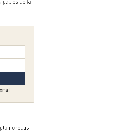
lpables de la
email.
riptomonedas