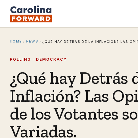
HOME
NEWS
›
›
¿QUÉ HAY DETRÁS DE LA INFLACIÓN? LAS OP
POLLING · DEMOCRACY
¿Qué hay Detrás d
Inflación? Las Op
de los Votantes s
Variadas.