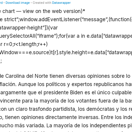
e chart — view on the web version)*
se strict”;window.addEventListener(“message”,(function(e
atawrapper-height”]){var
rySelectorAll(“iframe”);for(var a in e.data[“datawrappe
r r=0;r<t.length;r++)
ntWindow===e.source)t[r].style.height=e.data[“datawrap
;
e Carolina del Norte tienen diversas opiniones sobre lo
nflación. Aunque los políticos y expertos republicanos h
rgamente que el presidente Biden es el único culpable,
incente para la mayoría de los votantes fuera de la ba
on un claro trasfondo partidista, los demócratas y los 
, tienen opiniones directamente inversas. Entre los ind
 mucho más variada. La mayoría de los independientes p