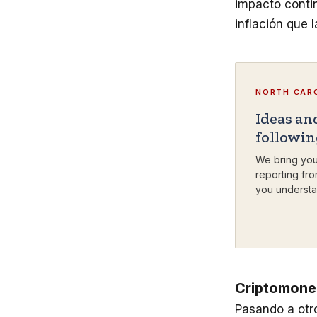
impacto contin
inflación que 
NORTH CARO
Ideas an
followi
We bring you
reporting fro
you understa
Criptomon
Pasando a otr