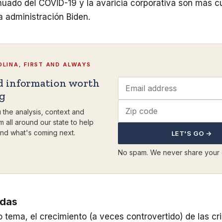
uado del COVID-19 y la avaricia corporativa son más cu
la administración Biden.
LINA, FIRST AND ALWAYS
d information worth
ng
 the analysis, context and
m all around our state to help
nd what's coming next.
LET'S GO →
No spam. We never share your 
edas
o tema, el crecimiento (a veces controvertido) de las c