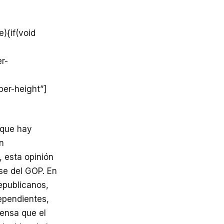
){if(void
r-
per-height”]
 que hay
an
 esta opinión
se del GOP. En
republicanos,
ependientes,
iensa que el