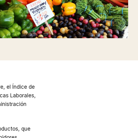
, el Índice de
icas Laborales,
inistración
roductos, que
midores.