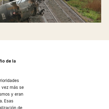
ño de la
rioridades
a vez más se
ismos y eran
a. Esas
alización de