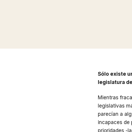
Sólo existe u
legislatura d
Mientras fraca
legislativas m
parecían a al
incapaces de 
prioridades -l