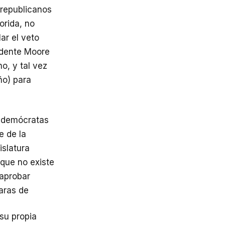
s republicanos
lorida, no
ar el veto
idente Moore
no, y tal vez
ño) para
os demócratas
e de la
islatura
 que no existe
 aprobar
maras de
 su propia