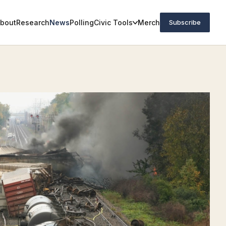
bout
Research
News
Polling
Civic Tools
Merch
Subscribe