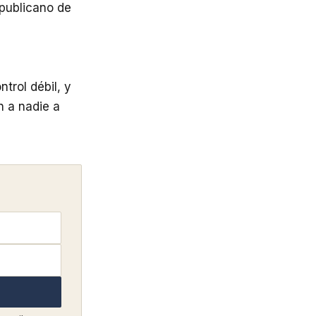
epublicano de
trol débil, y
n a nadie a