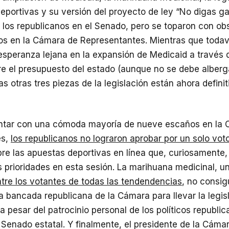
eportivas y su versión del proyecto de ley “No digas ga
 los republicanos en el Senado, pero se toparon con ob
nos en la Cámara de Representantes. Mientras que toda
esperanza lejana en la expansión de Medicaid a través 
e el presupuesto del estado (aunque no se debe alberg
as otras tres piezas de la legislación están ahora defin
ntar con una cómoda mayoría de nueve escaños en la
es,
los republicanos no lograron aprobar por un solo vot
bre las apuestas deportivas en línea que, curiosamente,
s prioridades en esta sesión. La marihuana medicinal, 
tre los votantes de todas las tendendencias
, no consig
la bancada republicana de la Cámara para llevar la legis
 a pesar del patrocinio personal de los políticos republ
Senado estatal. Y finalmente, el presidente de la Cáma