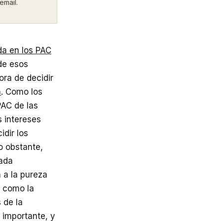
email.
a en los PAC
 de esos
ora de decidir
n
. Como los
PAC de las
 intereses
idir los
o obstante,
cada
 a la pureza
) como la
 de la
 importante, y