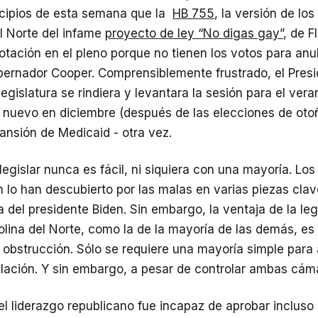
ncipios de esta semana que la
HB 755
, la versión de lo
l Norte del infame
proyecto de ley “No digas gay”
, de F
votación en el pleno porque no tienen los votos para anul
bernador Cooper. Comprensiblemente frustrado, el Pres
legislatura se rindiera y levantara la sesión para el vera
e nuevo en diciembre (después de las elecciones de oto
ansión de Medicaid - otra vez.
legislar nunca es fácil, ni siquiera con una mayoría. L
lo han descubierto por las malas en varias piezas clav
 del presidente Biden. Sin embargo, la ventaja de la leg
olina del Norte, como la de la mayoría de las demás, es
 obstrucción. Sólo se requiere una mayoría simple para
islación. Y sin embargo, a pesar de controlar ambas cá
, el liderazgo republicano fue incapaz de aprobar incluso