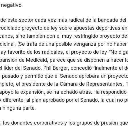
 negativo.
 de este sector cada vez más radical de la bancada del
codiciado
proyecto de ley sobre apuestas deportivas en 
icanos, sino también con el muy restringido
proyecto de 
icinal
. (Se trata de una posible venganza por no haber
ay favorito de los radicales, el proyecto de ley “No dig
xpansión de Medicaid, parece que se disponen a hacer l
l líder del Senado, Phil Berger, concedió finalmente el 
 pasado y permitió que el Senado aprobara un proyecto
pleto, el presidente de la Cámara de Representantes, 
 apoyó la expansión, se ha echado atrás. Ha
respondido
 diferente
al plan aprobado por el Senado, la cual no 
a ninguna parte.
, los donantes corporativos y los grupos de presión que