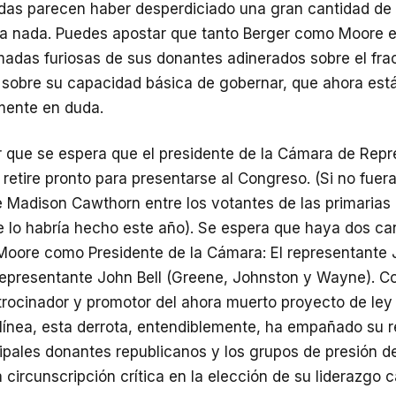
das parecen haber desperdiciado una gran cantidad de 
ra nada. Puedes apostar que tanto Berger como Moore 
madas furiosas de sus donantes adinerados sobre el fra
y sobre su capacidad básica de gobernar, que ahora est
mente en duda.
 que se espera que el presidente de la Cámara de Repr
retire pronto para presentarse al Congreso. (Si no fuer
 Madison Cawthorn entre los votantes de las primarias 
 lo habría hecho este año). Se espera que haya dos ca
Moore como Presidente de la Cámara: El representante 
l representante John Bell (Greene, Johnston y Wayne). 
atrocinador y promotor del ahora muerto proyecto de le
 línea, esta derrota, entendiblemente, ha empañado su 
cipales donantes republicanos y los grupos de presión de
circunscripción crítica en la elección de su liderazgo 