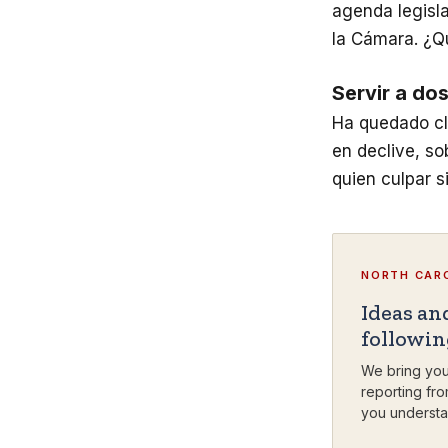
agenda legisla
la Cámara. ¿Q
Servir a do
Ha quedado cla
en declive, s
quien culpar s
NORTH CARO
Ideas an
followi
We bring you
reporting fro
you understa