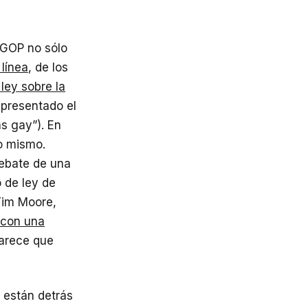
 GOP no sólo
línea
, de los
ley sobre la
 presentado el
as gay”). En
o mismo.
debate de una
 de ley de
Tim Moore,
 con una
parece que
 están detrás