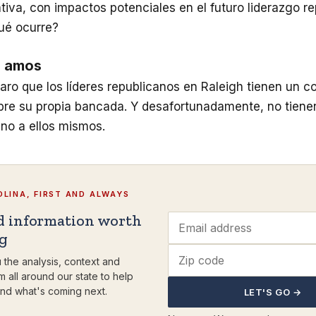
tiva, con impactos potenciales en el futuro liderazgo r
ué ocurre?
s amos
ro que los líderes republicanos en Raleigh tienen un con
obre su propia bancada. Y desafortunadamente, no tiene
ino a ellos mismos.
LINA, FIRST AND ALWAYS
d information worth
ng
 the analysis, context and
m all around our state to help
nd what's coming next.
LET'S GO →