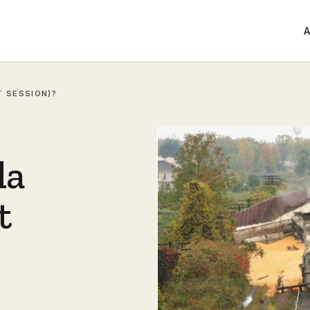
A
T SESSION)?
la
t