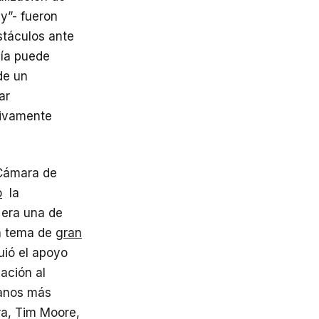
y”- fueron
stáculos ante
vía puede
de un
ar
itivamente
 Cámara de
o
la
 era una de
un tema de
gran
uió el apoyo
lación al
icanos más
ra, Tim Moore,