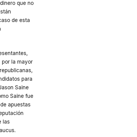
dinero que no
están
caso de esta
á
esentantes,
a por la mayor
republicanas,
ndidatos para
Jason Saine
Como Saine fue
y de apuestas
reputación
 las
caucus.