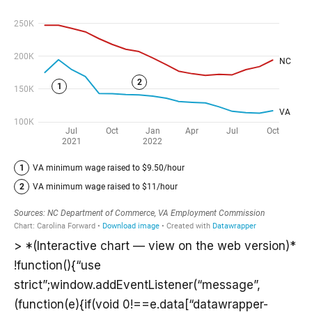
> *(Interactive chart — view on the web version)*
!function(){“use
strict”;window.addEventListener(“message”,
(function(e){if(void 0!==e.data[“datawrapper-