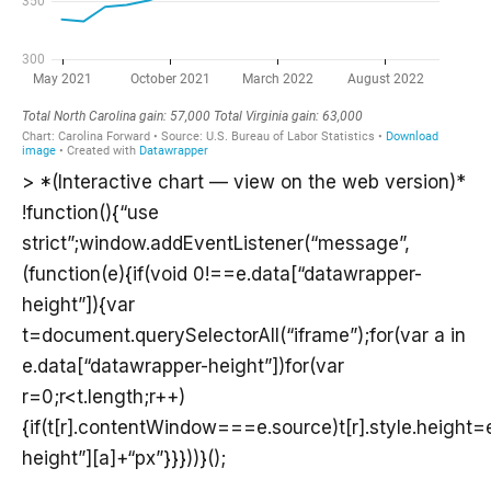
> *(Interactive chart — view on the web version)*
!function(){“use
strict”;window.addEventListener(“message”,
(function(e){if(void 0!==e.data[“datawrapper-
height”]){var
t=document.querySelectorAll(“iframe”);for(var a in
e.data[“datawrapper-height”])for(var
r=0;r<t.length;r++)
{if(t[r].contentWindow===e.source)t[r].style.height
height”][a]+“px”}}}))}();