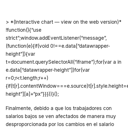
> *(Interactive chart — view on the web version)*
!function(){“use
strict”;window.addEventListener(“message”,
(function(e){if(void 0!==e.data[“datawrapper-
height”]){var
t=document.querySelectorAll(“iframe”);for(var a in
e.data[“datawrapper-height”])for(var
r=0;r<t.length;r++)
{if(t[r].contentWindow===e.source)t[r].style.height
height”][a]+“px”}}}))}();
Finalmente, debido a que los trabajadores con
salarios bajos se ven afectados de manera muy
desproporcionada por los cambios en el salario