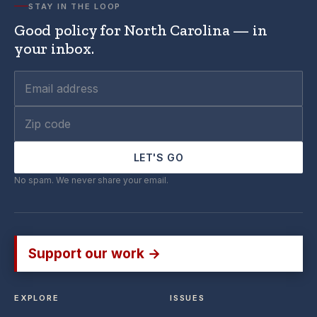
STAY IN THE LOOP
Good policy for North Carolina — in
your inbox.
LET'S GO
No spam. We never share your email.
Support our work →
EXPLORE
ISSUES