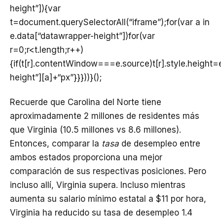
height”]){var
t=document.querySelectorAll(“iframe”);for(var a in
e.data[“datawrapper-height”])for(var
r=0;r<t.length;r++)
{if(t[r].contentWindow===e.source)t[r].style.height
height”][a]+“px”}}}))}();
Recuerde que Carolina del Norte tiene
aproximadamente 2 millones de residentes más
que Virginia (10.5 millones vs 8.6 millones).
Entonces, comparar la
tasa
de desempleo entre
ambos estados proporciona una mejor
comparación de sus respectivas posiciones. Pero
incluso allí, Virginia supera. Incluso mientras
aumenta su salario mínimo estatal a $11 por hora,
Virginia ha reducido su tasa de desempleo 1.4