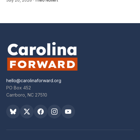
July 20, 2026
·
Theo Nollert
hello@carolinaforward.org
PO Box 452
Carrboro, NC 27510