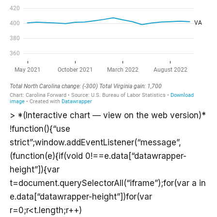
> *(Interactive chart — view on the web version)*
!function(){“use
strict”;window.addEventListener(“message”,
(function(e){if(void 0!==e.data[“datawrapper-
height”]){var
t=document.querySelectorAll(“iframe”);for(var a in
e.data[“datawrapper-height”])for(var
r=0;r<t.length;r++)